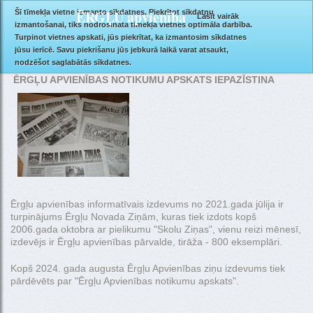
ĒRGĻU apvienība
Šī tīmekļa vietne izmanto sīkdatnes. Piekrītot sīkdatņu
Lasīt vairāk
izmantošanai, tiks nodrošināta tīmekļa vietnes optimāla darbība.
Turpinot vietnes apskati, jūs piekrītat, ka izmantosim sīkdatnes
jūsu ierīcē. Savu piekrišanu jūs jebkurā laikā varat atsaukt,
ĒRGĻU APVIENĪBAS NOTIKUMU APSKATS
nodzēšot saglabātās sīkdatnes.
ĒRGĻU APVIENĪBAS NOTIKUMU APSKATS IEPAZĪSTINA
Ērgļu apvienības informatīvais izdevums no 2021.gada jūlija ir
turpinājums Ērgļu Novada Ziņām, kuras tiek izdots kopš
2006.gada oktobra ar pielikumu "Skolu Ziņas", vienu reizi mēnesī,
izdevējs ir Ērgļu apvienības pārvalde, tirāža - 800 eksemplāri.
Kopš 2024. gada augusta Ērgļu Apvienības ziņu izdevums tiek
pārdēvēts par "Ērgļu Apvienības notikumu apskats".