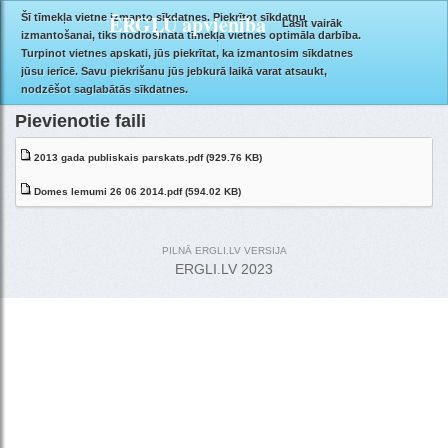
ĒRGĻU apvienība
Šī tīmekļa vietne izmanto sīkdatnes. Piekrītot sīkdatņu
Lasīt vairāk
izmantošanai, tiks nodrošināta tīmekļa vietnes optimāla darbība.
Turpinot vietnes apskati, jūs piekrītat, ka izmantosim sīkdatnes
jūsu ierīcē. Savu piekrišanu jūs jebkurā laikā varat atsaukt,
26.06.2014.sēdes lēmumi
nodzēšot saglabātās sīkdatnes.
Pievienotie faili
2013 gada publiskais parskats.pdf (929.76 KB)
Domes lemumi 26 06 2014.pdf (594.02 KB)
PILNĀ ERGLI.LV VERSIJA
ERGLI.LV 2023