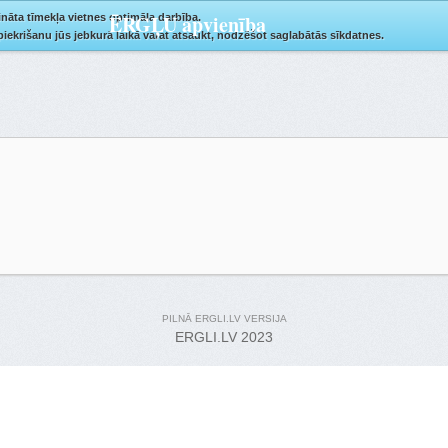
ĒRGĻU apvienība
ināta tīmekļa vietnes optimāla darbība.
 piekrišanu jūs jebkurā laikā varat atsaukt, nodzēšot saglabātās sīkdatnes.
PILNĀ ERGLI.LV VERSIJA
ERGLI.LV 2023