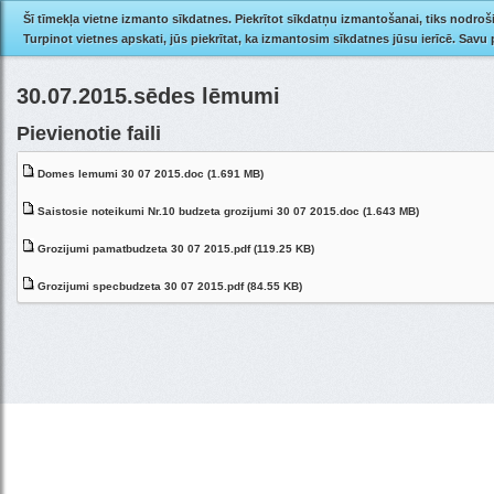
Šī tīmekļa vietne izmanto sīkdatnes. Piekrītot sīkdatņu izmantošanai, tiks nodroš
Turpinot vietnes apskati, jūs piekrītat, ka izmantosim sīkdatnes jūsu ierīcē. Savu
30.07.2015.sēdes lēmumi
Pievienotie faili
Domes lemumi 30 07 2015.doc (1.691 MB)
Saistosie noteikumi Nr.10 budzeta grozijumi 30 07 2015.doc (1.643 MB)
Grozijumi pamatbudzeta 30 07 2015.pdf (119.25 KB)
Grozijumi specbudzeta 30 07 2015.pdf (84.55 KB)