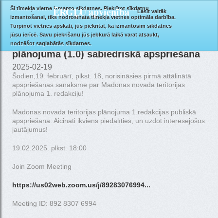
ĒRGĻU apvienība
Šī tīmekļa vietne izmanto sīkdatnes. Piekrītot sīkdatņu
Lasīt vairāk
izmantošanai, tiks nodrošināta tīmekļa vietnes optimāla darbība.
Turpinot vietnes apskati, jūs piekrītat, ka izmantosim sīkdatnes
jūsu ierīcē. Savu piekrišanu jūs jebkurā laikā varat atsaukt,
Uzsākta Madonas novada teritorijas
nodzēšot saglabātās sīkdatnes.
plānojuma (1.0) sabiedriskā apspriešana
2025-02-19
Šodien,19. februārī, plkst. 18, norisināsies pirmā attālinātā
apspriešanas sanāksme par Madonas novada teritorijas
plānojuma 1. redakciju!
Madonas novada teritorijas plānojuma 1.redakcijas publiskā
apspriešana. Aicināti ikviens piedalīties, un uzdot interesējošos
jautājumus!
19.02.2025. plkst. 18:00
Join Zoom Meeting
https://us02web.zoom.us/j/89283076994...
Meeting ID: 892 8307 6994