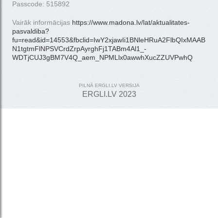
Passcode: 515892
Vairāk informācijas
https://www.madona.lv/lat/aktualitates-
pasvaldiba?
fu=read&id=14553&fbclid=IwY2xjawIi1BNleHRuA2FlbQIxMAABHQ
N1tgtmFlNPSVCrdZrpAyrghFj1TABm4Al1_-
WDTjCUJ3gBM7V4Q_aem_NPMLlx0awwhXucZZUVPwhQ
PILNĀ ERGLI.LV VERSIJA
ERGLI.LV 2023