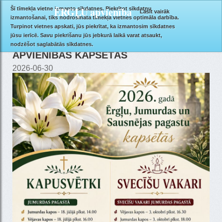
ĒRGĻU apvienība
Šī tīmekļa vietne izmanto sīkdatnes. Piekrītot sīkdatņu
Lasīt vairāk
izmantošanai, tiks nodrošināta tīmekļa vietnes optimāla darbība.
Turpinot vietnes apskati, jūs piekrītat, ka izmantosim sīkdatnes
jūsu ierīcē. Savu piekrišanu jūs jebkurā laikā varat atsaukt,
KAPUSVĒTKI UN SVECĪŠU VAKARI ĒRGĻU
nodzēšot saglabātās sīkdatnes.
APVIENĪBAS KAPSĒTĀS
2026-06-30