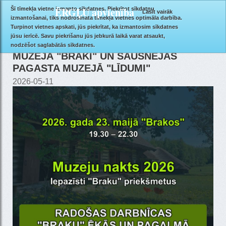
ĒRGĻU apvienība
Šī tīmekļa vietne izmanto sīkdatnes. Piekrītot sīkdatņu
Lasīt vairāk
izmantošanai, tiks nodrošināta tīmekļa vietnes optimāla darbība.
Turpinot vietnes apskati, jūs piekrītat, ka izmantosim sīkdatnes
jūsu ierīcē. Savu piekrišanu jūs jebkurā laikā varat atsaukt,
"MUZEJU NAKTS 2026" R.BLAUMAŅA
nodzēšot saglabātās sīkdatnes.
MUZEJĀ "BRAKI" UN SAUSNĒJAS
PAGASTA MUZEJĀ "LĪDUMI"
2026-05-11