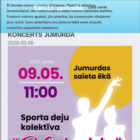
ĒRGĻU apvienība
Šī tīmekļa vietne izmanto sīkdatnes. Piekrītot sīkdatņu
Lasīt vairāk
izmantošanai, tiks nodrošināta tīmekļa vietnes optimāla darbība.
Turpinot vietnes apskati, jūs piekrītat, ka izmantosim sīkdatnes
jūsu ierīcē. Savu piekrišanu jūs jebkurā laikā varat atsaukt,
SPORTA DEJU KOLEKTĪVA "VIZBULĪTE"
nodzēšot saglabātās sīkdatnes.
KONCERTS JUMURDĀ
2026-05-06